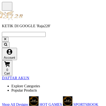
KETIK DI GOOGLE 'Raja228'
Account
0
Cart
DAFTAR AKUN
Explore Categories
Popular Products
Shop All Designs
HOT GAMES
SPORTSBOOK