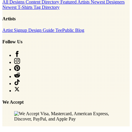
All Designs
Content Directory
Featured Artists
Newest Designers
Newest T-Shirts
Tag Directory
Artists
Artist Signup
Design Guide
TeePublic Blog
Follow Us
We Accept