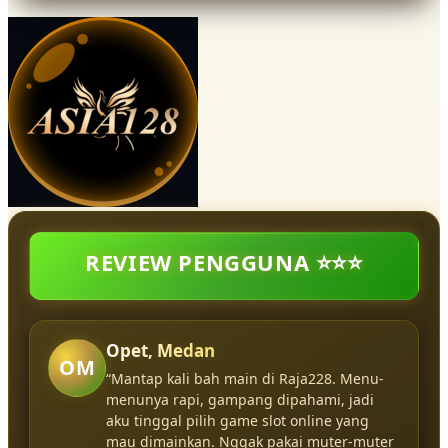
REVIEW PENGGUNA ⭐⭐⭐
Opet, Medan
OM
“Mantap kali bah main di Raja228. Menu-
menunya rapi, gampang dipahami, jadi
aku tinggal pilih game slot online yang
mau dimainkan. Nggak pakai muter-muter