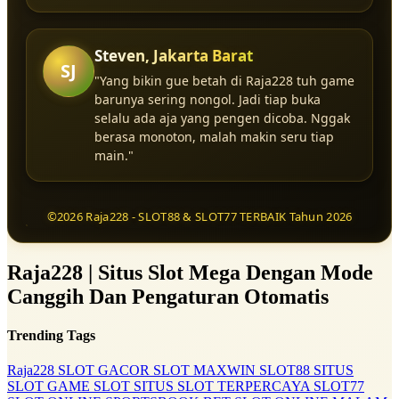
Steven, Jakarta Barat
SJ
"Yang bikin gue betah di Raja228 tuh game
barunya sering nongol. Jadi tiap buka
selalu ada aja yang pengen dicoba. Nggak
berasa monoton, malah makin seru tiap
main."
©2026 Raja228 - SLOT88 & SLOT77 TERBAIK Tahun 2026
Raja228 | Situs Slot Mega Dengan Mode
Canggih Dan Pengaturan Otomatis
Trending Tags
Raja228
SLOT GACOR
SLOT MAXWIN
SLOT88
SITUS
SLOT
GAME SLOT
SITUS SLOT TERPERCAYA
SLOT77