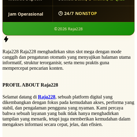
🕒 24/7 NONSTOP
Jam Operasional
©2026 Raja228
Raja228 Raja228 menghadirkan situs slot mega dengan mode
canggih dan pengaturan otomatis yang menyajikan halaman utama
informatif, struktur terorganisir, serta menu praktis guna
mempercepat pencarian konten.
PROFIL ABOUT Raja228
Selamat datang di
Raja228
, sebuah platform digital yang
dikembangkan dengan fokus pada kemudahan akses, performa yang
stabil, dan pengalaman pengguna yang nyaman. Kami percaya
bahwa sebuah layanan yang baik tidak hanya menghadirkan
tampilan yang menarik, tetapi juga memberikan kemudahan dalam
mengakses informasi secara cepat, jelas, dan efisien.