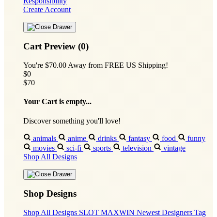
Responsibility
Create Account
Cart Preview (0)
You're
$70.00
Away from
FREE US Shipping!
$0
$70
Your Cart is empty...
Discover something you'll love!
animals
anime
drinks
fantasy
food
funny
movies
sci-fi
sports
television
vintage
Shop All Designs
Shop Designs
Shop All Designs
SLOT MAXWIN
Newest Designers
Tag