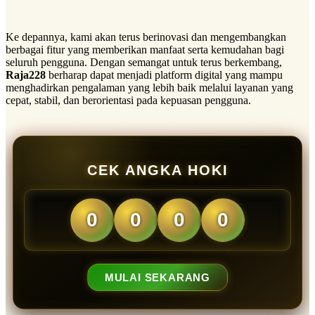
Ke depannya, kami akan terus berinovasi dan mengembangkan
berbagai fitur yang memberikan manfaat serta kemudahan bagi
seluruh pengguna. Dengan semangat untuk terus berkembang,
Raja228
berharap dapat menjadi platform digital yang mampu
menghadirkan pengalaman yang lebih baik melalui layanan yang
cepat, stabil, dan berorientasi pada kepuasan pengguna.
CEK ANGKA HOKI
0
0
0
0
MULAI SEKARANG