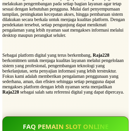
melakukan pengembangan pada setiap bagian layanan agar tetap
sesuai dengan kebutuhan pengguna. Mulai dari penyempurnaan
tampilan, peningkatan kecepatan akses, hingga pembaruan sistem
dilakukan secara berkala untuk menjaga kualitas platform. Dengan
pendekatan tersebut, setiap pengunjung dapat menikmati
pengalaman yang lebih nyaman saat mengakses informasi melalui
desktop maupun perangkat seluler.
Sebagai platform digital yang terus berkembang,
Raja228
berkomitmen untuk menjaga kualitas layanan melalui pengelolaan
sistem yang profesional, pengembangan teknologi yang
berkelanjutan, serta penyajian informasi yang lebih terstruktur.
Fokus kami adalah memberikan pengalaman penggunaan yang
sederhana, aman, dan efisien sehingga setiap pengguna dapat
mengakses platform dengan lebih nyaman serta menjadikan
Raja228
sebagai salah satu referensi digital yang dapat dipercaya.
FAQ PEMAIN SLOT ONLINE