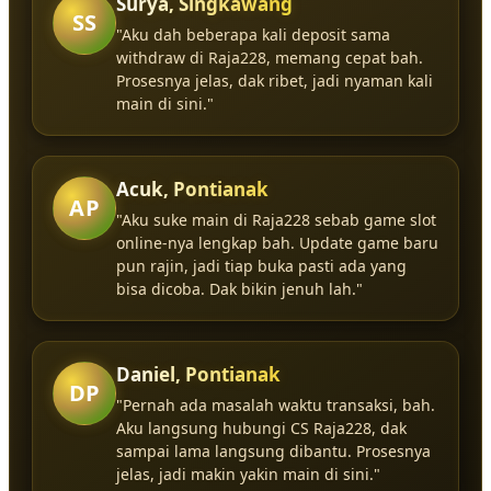
Surya, Singkawang
SS
"Aku dah beberapa kali deposit sama
withdraw di Raja228, memang cepat bah.
Prosesnya jelas, dak ribet, jadi nyaman kali
main di sini."
Acuk, Pontianak
AP
"Aku suke main di Raja228 sebab game slot
online-nya lengkap bah. Update game baru
pun rajin, jadi tiap buka pasti ada yang
bisa dicoba. Dak bikin jenuh lah."
Daniel, Pontianak
DP
"Pernah ada masalah waktu transaksi, bah.
Aku langsung hubungi CS Raja228, dak
sampai lama langsung dibantu. Prosesnya
jelas, jadi makin yakin main di sini."